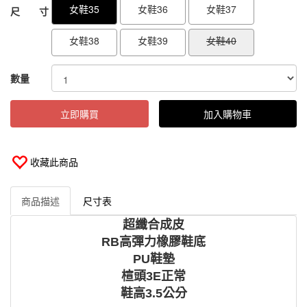
女鞋35
女鞋36
女鞋37
尺 寸
女鞋38
女鞋39
女鞋40
數量
立即購買
加入購物車
收藏此商品
商品描述
尺寸表
超纖合成皮
RB高彈力橡膠鞋底
PU鞋墊
楦頭3E正常
鞋高3.5公分