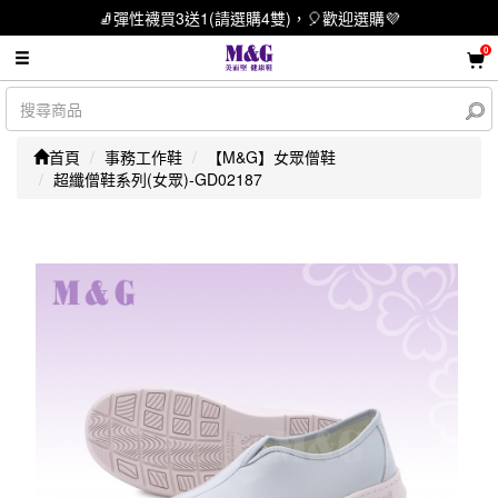
🧦彈性襪買3送1(請選購4雙)，🎈歡迎選購💜
0
首頁
事務工作鞋
【M&G】女眾僧鞋
超纖僧鞋系列(女眾)-GD02187