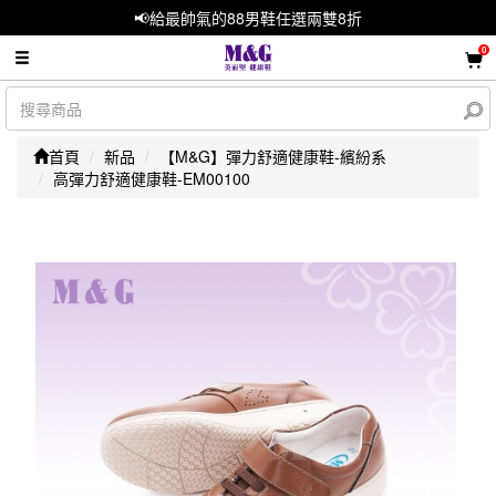
📢給最帥氣的88男鞋任選兩雙8折
0
首頁
新品
【M&G】彈力舒適健康鞋-繽紛系
高彈力舒適健康鞋-EM00100