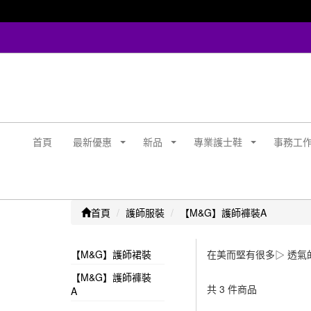
首頁
最新優惠
新品
專業護士鞋
事務工
首頁
護師服裝
【M&G】護師褲裝A
【M&G】護師裙裝
在美而堅有很多▷ 透氣
【M&G】護師褲裝
共 3 件商品
A