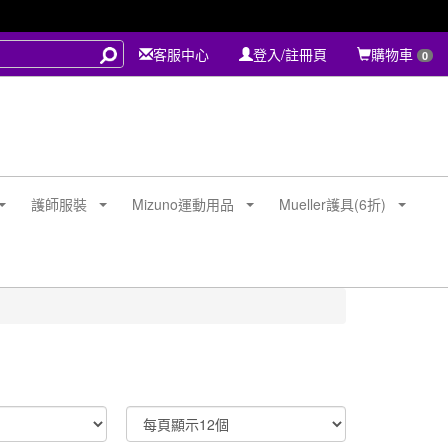
客服中心
登入/註冊頁
購物車
0
護師服裝
Mizuno運動用品
Mueller護具(6折)