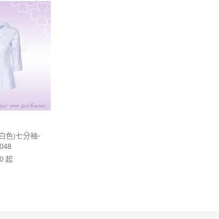
白色)七分袖-
048
70 起