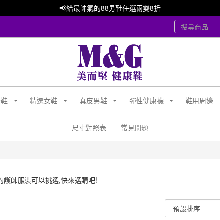
📢給最帥氣的88男鞋任選兩雙8折
作鞋
精選女鞋
真皮男鞋
彈性健康襪
鞋用周邊
尺寸對照表
常見問題
的護師服裝可以挑選,快來選購吧!