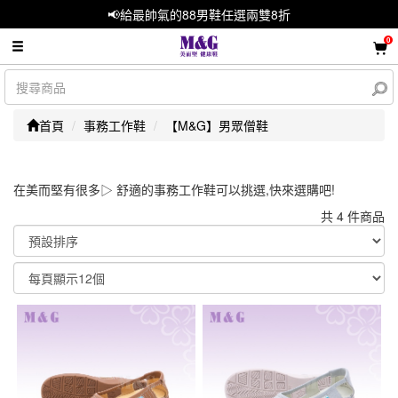
📢給最帥氣的88男鞋任選兩雙8折
0
首頁
事務工作鞋
【M&G】男眾僧鞋
在美而堅有很多▷ 舒適的事務工作鞋可以挑選,快來選購吧!
共 4 件商品
顯示篩選條件