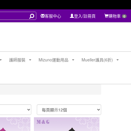
客服中心
登入/註冊頁
購物車
0
護師服裝
Mizuno運動用品
Mueller護具(6折)