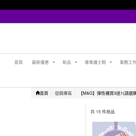
首頁
最新優惠
新品
專業護士鞋
事務工
首頁
促銷專區
【M&G】彈性襪買3送1(請選
共 15 件商品
顯示篩選條件