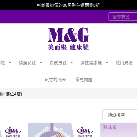
📢給最帥氣的88男鞋任選兩雙8折
作鞋
精選女鞋
真皮男鞋
彈性健康襪
鞋用周邊
尺寸對照表
常見問題
購同價位4雙)