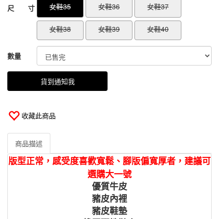
女鞋35
女鞋36
女鞋37
尺 寸
女鞋38
女鞋39
女鞋40
數量
貨到通知我
收藏此商品
商品描述
版型正常，感受度喜歡寬鬆、腳版偏寬厚者，建議可
選購大一號
優質牛皮
豬皮內裡
豬皮鞋墊