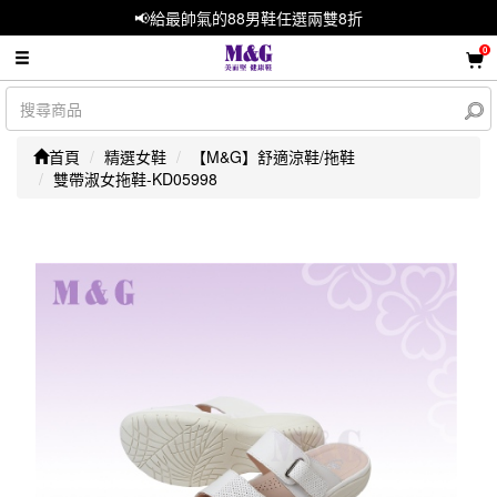
📢給最帥氣的88男鞋任選兩雙8折
0
首頁
精選女鞋
【M&G】舒適涼鞋/拖鞋
雙帶淑女拖鞋-KD05998