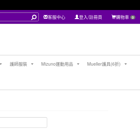
客服中心
登入/註冊頁
購物車
0
護師服裝
Mizuno運動用品
Mueller護具(6折)