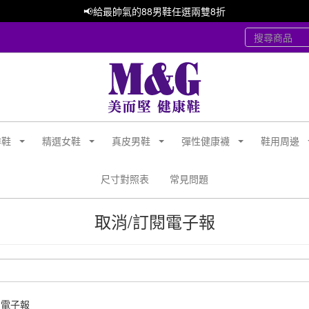
📢給最帥氣的88男鞋任選兩雙8折
作鞋
精選女鞋
真皮男鞋
彈性健康襪
鞋用周邊
尺寸對照表
常見問題
取消/訂閱電子報
消電子報